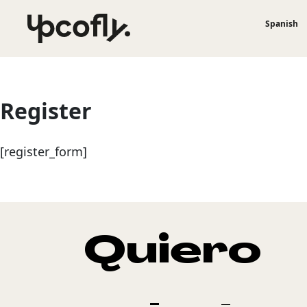
Ir
Spanish
al
contenido
Register
[register_form]
Quiero