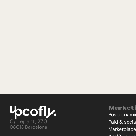
Marketi
Posicionami
C/ Lepant, 270
Paid & soci
08013 Barcelona
Marketplace