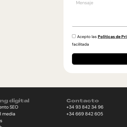
Acepto las
Políticas de Pr
facilitada
ng digital
Contacto
ento SEO
+34 93 842 34 96
al media
+34 669 842 605
s